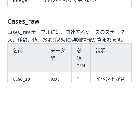
integer
3 桁の区切り文字: なし‑
Cases_raw
テーブルには、関連するケースのステータ
Cases_raw
ス、種類、値、および説明の詳細情報が含まれます。
名前
データ
必
説明
型
須
Y/N
text
Y
イベントが含
Case_ID
まれるケース
の一意の識別
子です。
text
n
ケースを特定
Case
するためのユ
ーザーフレン
ドリーな名前