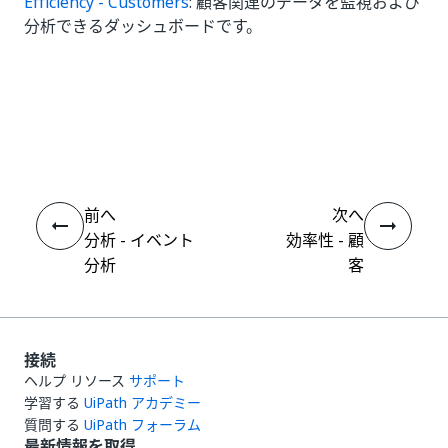
Efficiency - Customers
: 顧客関連のデータを監視および
分析できるダッシュボードです。
いい
はい
thumb_up
thumb_down
え
前へ
次へ
分析 - イベント
効率性 - 顧
分析
客
接続
ヘルプ リソース
サポート
学習する
UiPath アカデミー
質問する
UiPath フォーラム
最新情報を取得