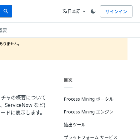
Search
言語
日本語
サインイン
search
translate
expand_more
概要
りません。

目次
クチャの概要について
Process Mining ポータル
ServiceNow など)
Process Mining エンジン
ードに表示します。​
抽出ツール
プラットフォーム サービス