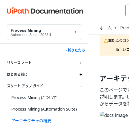
Open
ホーム
Proc
Drop
Process Mining
to
Automation Suite
·
2023.4
choo
このコ
重要 :
produ
新しいコ
- 折りたたみ
リリース ノート
はじめる前に
アーキテ
スタート アップ ガイド
このページで
説明します。
Process Mining について
からデータを
Process Mining (Automation Suite)
アーキテクチャの概要