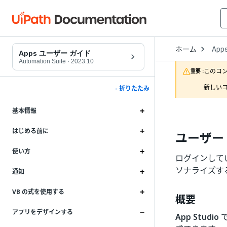
Open
ホーム
App
Drop
Apps ユーザー ガイド
to
Automation Suite
·
2023.10
choo
このコ
重要 :
produ
新しいコ
- 折りたたみ
基本情報
はじめる前に
ユーザー
使い方
ログインして
ソナライズするた
通知
VB の式を使用する
概要
アプリをデザインする
App Studio
で