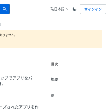
Search
言語
日本語
サインイン
search
translate
expand_more
照
りません。

目次
シップでアプリをパー
概要
す。
例
マイズされたアプリを作