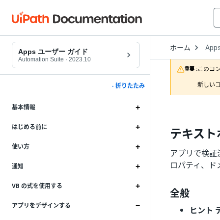
Open
ホーム
App
Drop
Apps ユーザー ガイド
to
Automation Suite
·
2023.10
choo
このコ
重要 :
produ
新しいコ
- 折りたたみ
基本情報
はじめる前に
テキスト
使い方
アプリで検証済
ロパティ、ド
通知
VB の式を使用する
全般
アプリをデザインする
ヒント 