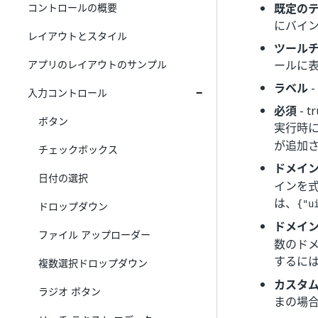
コントロールの概要
既定の
にバイ
レイアウトとスタイル
ツール
アプリのレイアウトのサンプル
ールに
ラベル
入力コントロール
必須
- 
ボタン
実行時
が追加
チェックボックス
ドメイ
日付の選択
インを式
は、
{"u
ドロップダウン
ドメイ
ファイル アップローダー
数のドメ
するに
複数選択ドロップダウン
カスタム
ラジオ ボタン
まの場