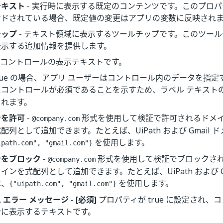
テキスト
- 実行時に表示する既定のコンテンツです。このプロ
ンドされている場合、既定値の変更はアプリの変数に反映され
チップ
- テキスト領域に表示するツールチップです。このツー
表示する追加情報を提供します。
- コントロールの表示テキストです。
true の場合、アプリ ユーザーはコントロール内のデータを指
にコントロールが必須であることを示すため、ラベル テキスト
されます。
ンを許可
-
形式を使用して検証で許可されるドメ
@company.com
配列として追加できます。たとえば、UiPath および Gmail
を使用します。
ipath.com", "gmail.com"}
ンをブロック
-
形式を使用して検証でブロックさ
@company.com
インを式配列として追加できます。たとえば、UiPath および G
は、
を使用します。
{"uipath.com", "gmail.com"}
 エラー メッセージ
-
[必須]
プロパティが true に設定され、
合に表示するテキストです。