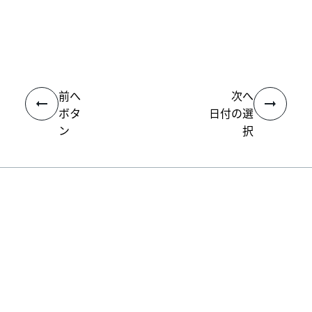
いい
はい
thumb_up
thumb_down
え
前へ
次へ
ボタ
日付の選
ン
択
接続
ヘルプ リソース
サポート
学習する
UiPath アカデミー
質問する
UiPath フォーラム
最新情報を取得