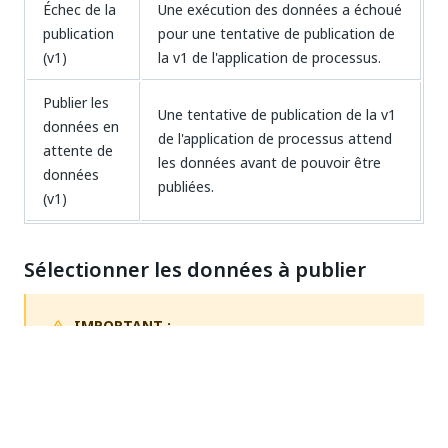
Échec de la
Une exécution des données a échoué
publication
pour une tentative de publication de
(v1)
la v1 de l'application de processus.
Publier les
Une tentative de publication de la v1
données en
de l'application de processus attend
attente de
les données avant de pouvoir être
données
publiées.
(v1)
Sélectionner les données à publier
IMPORTANT :
Pour charger des données vers une application de
processus, vous devez disposer d'unités de
consommation sur votre compte.