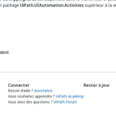
el package
UiPath.UIAutomation.Activities
supérieur à la ve
Oui
Non
thumb_up
thumb_down
édent
Connecter
Rester à jour
Besoin d'aide ?
Assistance
Vous souhaitez apprendre ?
UiPath Academy
Vous avez des questions ?
UiPath Forum