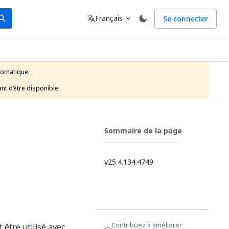
arch
Langue
Français
Se connecter
earch
translate
expand_more
tomatique.

nt d’être disponible.
Sommaire de la page
v25.4.134.4749
Contribuez à améliorer
t être utilisé avec