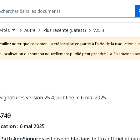
Se
s
n
Autre
Plus récente (Latest)
v25.4
vités
pdown
se
euillez noter que ce contenu a été localisé en partie à l’aide de la traduction au
uct
a localisation du contenu nouvellement publié peut prendre 1 à 2 semaines ava
ignatures version 25.4, publiée le 6 mai 2025.
4749
cation : 6 mai 2025
iPath.AppSignures
est disponible dans le flux officiel et peu