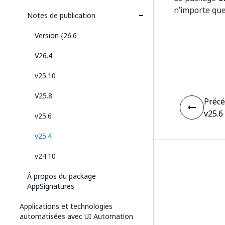
n’importe qu
Notes de publication
Version {26.6
V26.4
v25.10
V25.8
Préc
v25.6
v25.6
v25.4
v24.10
À propos du package
AppSignatures
Applications et technologies
automatisées avec UI Automation