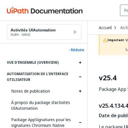
Ope
Accueil
Acti
Dro
Activités UIAutomation
to
Autre
·
latest
choo
V
Important :
prod
L
- Réduire
VUE D'ENSEMBLE (OVERVIEW)
AUTOMATISATION DE L'INTERFACE
v25.4
UTILISATEUR
Package App S
Notes de publication
À propos du package d'activités
v25.4.134.
UIAutomation
Date de publi
Package AppSignatures pour les
signatures Chromium Native
Le package
U