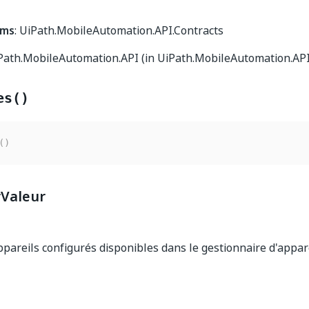
oms
: UiPath.MobileAutomation.API.Contracts
iPath.MobileAutomation.API (in UiPath.MobileAutomation.API.
es()
(
)
Valeur
appareils configurés disponibles dans le gestionnaire d'appar
Oui
Non
thumb_up
thumb_down