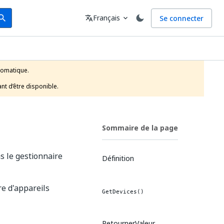
arch
Langue
Français
Se connecter
earch
translate
expand_more
tomatique.

nt d’être disponible.
Sommaire de la page
s le gestionnaire
Définition
re d'appareils
GetDevices()
RetournerValeur