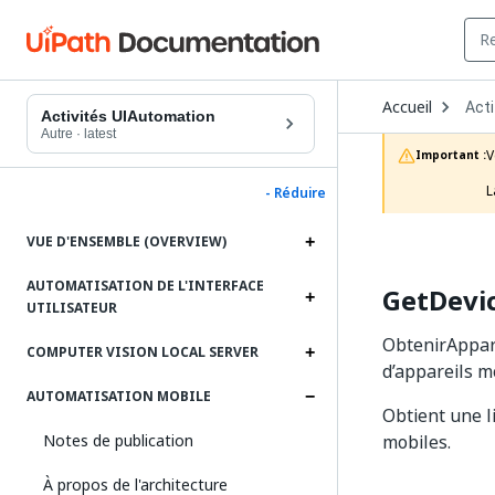
Ope
Accueil
Acti
Dro
Activités UIAutomation
to
Autre
·
latest
choo
V
Important :
prod
L
- Réduire
VUE D'ENSEMBLE (OVERVIEW)
AUTOMATISATION DE L'INTERFACE
GetDevi
UTILISATEUR
ObtenirAppare
COMPUTER VISION LOCAL SERVER
d’appareils m
AUTOMATISATION MOBILE
Obtient une l
Notes de publication
mobiles.
À propos de l'architecture