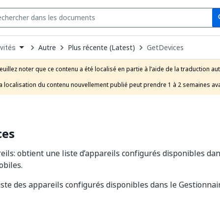
Se
s
n
Autre
Plus récente (Latest)
GetDevices
vités
pdown
se
euillez noter que ce contenu a été localisé en partie à l’aide de la traduction au
uct
a localisation du contenu nouvellement publié peut prendre 1 à 2 semaines ava
ces
ils: obtient une liste d’appareils configurés disponibles dan
obiles.
iste des appareils configurés disponibles dans le Gestionnai