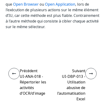
que
Open Browser
ou
Open Application
, lors de
l’exécution de plusieurs actions sur le même élément
d’IU, car cette méthode est plus fiable. Contrairement
à l’autre méthode qui consiste à cibler chaque activité
sur le même sélecteur.
Oui
Non
thumb_up
thumb_down
Précédent
Suivant
UI-ANA-018 -
UI-DBP-013 -
Répertorier les
Utilisation
activités
abusive de
d'OCR/d'image
l’automatisation
Excel