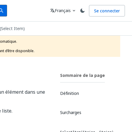
arch
Langue
Français
Se connecter
earch
translate
expand_more
 (Select Item)
tomatique.

nt d’être disponible.
Sommaire de la page
 un élément dans une
Définition
liste.
Surcharges