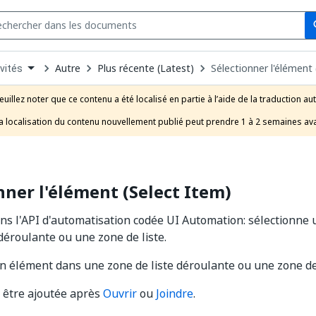
Se
s
n
Autre
Plus récente (Latest)
Sélectionner l'élément
vités
pdown
se
euillez noter que ce contenu a été localisé en partie à l’aide de la traduction au
uct
a localisation du contenu nouvellement publié peut prendre 1 à 2 semaines ava
nner l'élément (Select Item)
ns l'API d'automatisation codée UI Automation: sélectionne
 déroulante ou une zone de liste.
n élément dans une zone de liste déroulante ou une zone de 
t être ajoutée après
Ouvrir
ou
Joindre
.