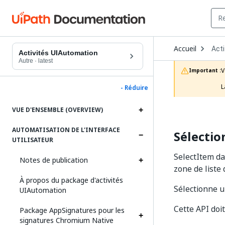
Ope
Accueil
Acti
Dro
Activités UIAutomation
to
Autre
·
latest
choo
V
Important :
prod
L
- Réduire
VUE D'ENSEMBLE (OVERVIEW)
AUTOMATISATION DE L'INTERFACE
Sélectio
UTILISATEUR
SelectItem da
Notes de publication
zone de liste
À propos du package d'activités
Sélectionne u
UIAutomation
Cette API doi
Package AppSignatures pour les
signatures Chromium Native