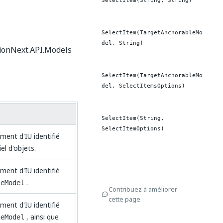
SelectItem(String, String)
SelectItem(TargetAnchorableMo
del, String)
ionNext.API.Models
SelectItem(TargetAnchorableMo
del, SelectItemsOptions)
SelectItem(String,
SelectItemOptions)
ment d'IU identifié
l d'objets.
ment d'IU identifié
.
leModel
Contribuez à améliorer
cette page
ment d'IU identifié
, ainsi que
leModel