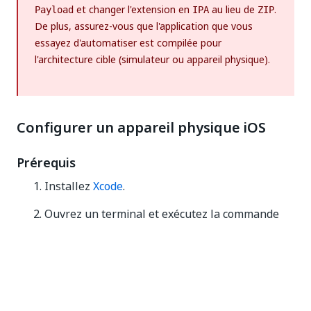
et changer l'extension en
au lieu de
.
Payload
IPA
ZIP
De plus, assurez-vous que l'application que vous
essayez d'automatiser est compilée pour
l'architecture cible (simulateur ou appareil physique).
Configurer un appareil physique iOS
Prérequis
Installez
Xcode
.
Ouvrez un terminal et exécutez la commande
suivante pour installer Homebrew :
/
bin
/
bash 
-
c 
"$(curl -fsSL https://raw.github