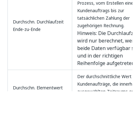
Prozess, vom Erstellen eines
Kundenauftrags bis zur
tatsächlichen Zahlung der
Durchschn. Durchlaufzeit
zugehörigen Rechnung.
Ende-zu-Ende
Hinweis: Die Durchlaufzeit
wird nur berechnet, wenn
beide Daten verfügbar sin
und in der richtigen
Reihenfolge aufgetreten si
Der durchschnittliche Wert der
Kundenaufträge, die innerhalb
Durchschn. Elementwert
ausgewählten Zeitraums erstel
wurden.
Die durchschnittliche
Durchlaufzeit von der Erstellu
des Kundenauftragselements b
zur tatsächlichen Erstellung de