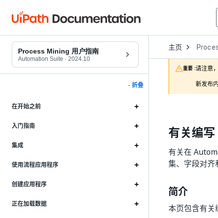
Open
主页
Proces
Dropd
Process Mining 用户指南
to
Automation Suite
·
2024.10
choose
请注意，
重要 :
product
新发布内
- 折叠
在开始之前
入门指南
有关编写 
集成
有关在 Autom
集、字段对齐
使用流程应用程序
创建应用程序
简介
正在加载数据
本页包含有关编