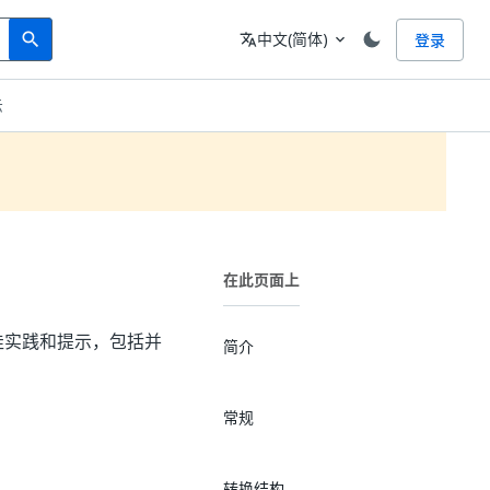
Search
语言
中文(简体)
登录
search
translate
expand_more
示
在此页面上
 转换的最佳实践和提示，包括并
简介
常规
转换结构