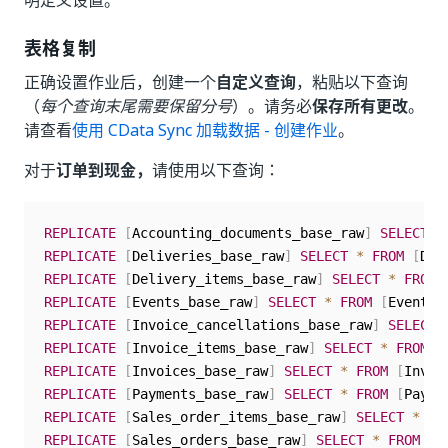
明定义设置。
表格复制
正确设置作业后，创建一个
自定义查询
，粘贴以下查询
（
每个查询末尾需要保留分号
）。请务必
保存所有更改
。
请查看
使用 CData Sync 加载数据 - 创建作业
。
对于
订单到现金，
请使用以下查询：
REPLICATE
[
Accounting_documents_base_raw
]
SELECT
*
REPLICATE
[
Deliveries_base_raw
]
SELECT
*
FROM
[
Del
REPLICATE
[
Delivery_items_base_raw
]
SELECT
*
FROM
REPLICATE
[
Events_base_raw
]
SELECT
*
FROM
[
Events_
REPLICATE
[
Invoice_cancellations_base_raw
]
SELECT
REPLICATE
[
Invoice_items_base_raw
]
SELECT
*
FROM
[
REPLICATE
[
Invoices_base_raw
]
SELECT
*
FROM
[
Invoi
REPLICATE
[
Payments_base_raw
]
SELECT
*
FROM
[
Payme
REPLICATE
[
Sales_order_items_base_raw
]
SELECT
*
FR
REPLICATE
[
Sales_orders_base_raw
]
SELECT
*
FROM
[
S