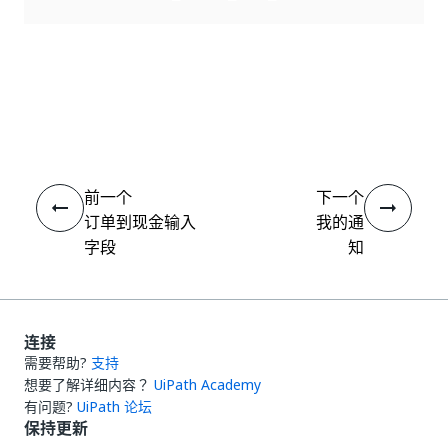
是
否
thumb_up
thumb_down
前一个
下一个
订单到现金输入
我的通
字段
知
连接
需要帮助?
支持
想要了解详细内容？
UiPath Academy
有问题?
UiPath 论坛
保持更新