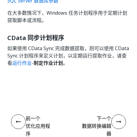
SQL Server 数据库参数
在大多数情况下，Windows 任务计划程序用于定期计划
提取脚本或流程。
CData 同步计划程序
如果使用 CData Sync 完成数据提取，则可以使用 CData
Sync 计划程序来定义计划，以定期运行提取作业，请查
看
运行作业
-
制定作业计划
。
是
否
thumb_up
thumb_down
前一个
下一个
优化应用程
数据转换编辑
序
器