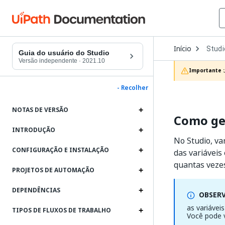
Open
Início
Studi
Dropd
Guia do usuário do Studio
to
Versão independente
·
2021.10
choos
Importante :
produc
- Recolher
NOTAS DE VERSÃO
Como ger
INTRODUÇÃO
No Studio, va
CONFIGURAÇÃO E INSTALAÇÃO
das variáveis
quantas vezes
PROJETOS DE AUTOMAÇÃO
DEPENDÊNCIAS
OBSER
as variávei
TIPOS DE FLUXOS DE TRABALHO
Você pode 