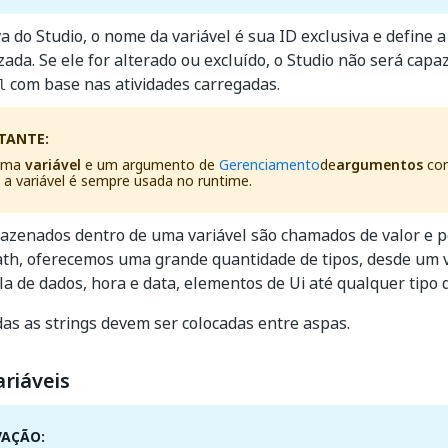
a do Studio, o nome da variável é sua ID exclusiva e define 
izada. Se ele for alterado ou excluído, o Studio não será capa
com base nas atividades carregadas.
l
TANTE:
 uma
variável
e um argumento de
Gerenciamento
de
argumentos
co
 a variável é sempre usada no runtime.
azenados dentro de uma variável são chamados de valor e p
ath, oferecemos uma grande quantidade de tipos, desde um va
a de dados, hora e data, elementos de Ui até qualquer tipo d
das as strings devem ser colocadas entre aspas.
riáveis
VAÇÃO: