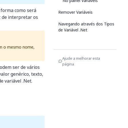
No painel Variáveis
a forma como será
Remover Variáveis
z de interpretar os
Navegando através dos Tipos
de Variável .Net
m o mesmo nome,
Ajude a melhorar esta
página
odem ser de vários
lor genérico, texto,
e variável .Net.