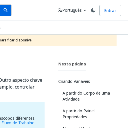
Search
Idioma
Português
Entrar
search
translate
expand_more
s
ra ficar disponível.
Nesta página
 Outro aspecto chave
Criando Variáveis
xemplo, controlar
A partir do Corpo de uma
Atividade
A partir do Painel
Propriedades
scopos diferentes.
Fluxo de Trabalho
.