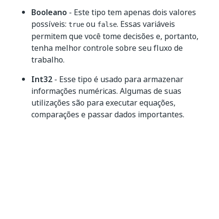
Booleano
- Este tipo tem apenas dois valores
possíveis:
ou
. Essas variáveis
true
false
permitem que você tome decisões e, portanto,
tenha melhor controle sobre seu fluxo de
trabalho.
Int32
- Esse tipo é usado para armazenar
informações numéricas. Algumas de suas
utilizações são para executar equações,
comparações e passar dados importantes.
String
- Armazena informações de texto. Este
tipo de variável pode ser usado para armazenar
qualquer informação baseada em texto, como
nomes de funcionários, nomes de usuários ou
quaisquer outras strings.
Objeto
- Pode ser usado para armazenar
diferentes tipos de dados. É possível usar este