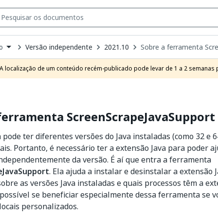
Versão independente
2021.10
Sobre a ferramenta Scr
o
own
e
A localização de um conteúdo recém-publicado pode levar de 1 a 2 semanas pa
t
 ferramenta ScreenScrapeJavaSupport
ode ter diferentes versões do Java instaladas (como 32 e 64
ais. Portanto, é necessário ter a extensão Java para poder aj
ndependentemente da versão. É aí que entra a ferramenta
eJavaSupport
. Ela ajuda a instalar e desinstalar a extensã
obre as versões Java instaladas e quais processos têm a ex
 possível se beneficiar especialmente dessa ferramenta se vo
locais personalizados.