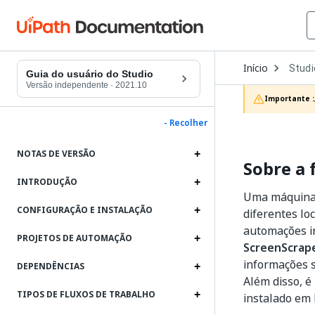
Open
Início
Studi
Dropd
Guia do usuário do Studio
to
Versão independente
·
2021.10
choos
Importante :
produc
- Recolher
NOTAS DE VERSÃO
Sobre a
INTRODUÇÃO
Uma máquina p
CONFIGURAÇÃO E INSTALAÇÃO
diferentes loc
automações i
PROJETOS DE AUTOMAÇÃO
ScreenScrap
informações s
DEPENDÊNCIAS
Além disso, é
TIPOS DE FLUXOS DE TRABALHO
instalado em 