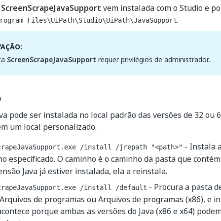
a
ScreenScrapeJavaSupport
vem instalada com o Studio e p
.
rogram Files\UiPath\Studio\UiPath\JavaSupport
VAÇÃO:
ta
ScreenScrapeJavaSupport
requer privilégios de administrador.
o
va pode ser instalada no local padrão das versões de 32 ou 6
m um local personalizado.
- Instala 
crapeJavaSupport.exe /install /jrepath "<path>"
ho especificado. O caminho é o caminho da pasta que contém
ensão Java já estiver instalada, ela a reinstala.
- Procura a pasta d
crapeJavaSupport.exe /install /default
 Arquivos de programas ou Arquivos de programas (x86), e in
 acontece porque ambas as versões do Java (x86 e x64) podem