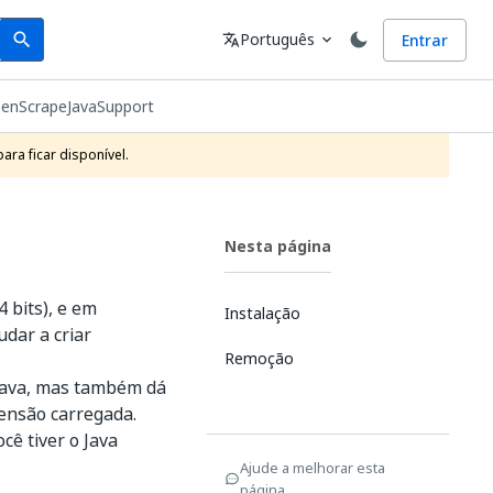
Search
Idioma
Português
Entrar
search
translate
expand_more
eenScrapeJavaSupport
ra ficar disponível.
Nesta página
 bits), e em
Instalação
udar a criar
Remoção
o Java, mas também dá
tensão carregada.
cê tiver o Java
Ajude a melhorar esta
página