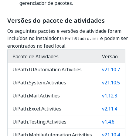
gerenciador de pacotes.
Versões do pacote de atividades
Os seguintes pacotes e versões de atividade foram
incluídos no instalador
e podem ser
UiPathStudio.msi
encontrados no feed local.
Pacote de Atividades
Versão
UiPath.UIAutomation.Activities
v21.10.7
UiPath.System.Activities
v21.10.5
UiPath.Mail.Activities
v1.12.3
UiPath.Excel.Activities
v2.11.4
UiPath.Testing.Activities
v1.4.6
UiPath.MobileAutomation.Activities
v21.10.4