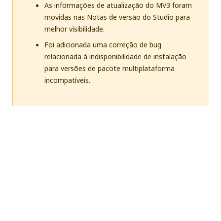
As informações de atualização do MV3 foram
movidas nas Notas de versão do Studio para
melhor visibilidade.
Foi adicionada uma correção de bug
relacionada à indisponibilidade de instalação
para versões de pacote multiplataforma
incompatíveis.
Sim
Não
thumb_up
thumb_down
Anterior
Avançar
2021.10.7
2021.10.9