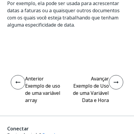
Por exemplo, ela pode ser usada para acrescentar
datas a faturas ou a quaisquer outros documentos
com os quais você esteja trabalhando que tenham
alguma especificidade de data.
Sim
Não
thumb_up
thumb_down
Anterior
Avançar
Exemplo de uso
Exemplo de Uso
de uma variável
de uma Variável
array
Data e Hora
Conectar