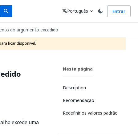
Search
Idioma
Português
Entrar
search
translate
expand_more
nto do argumento excedido
ra ficar disponível.
Nesta página
cedido
Description
Recomendação
Redefinir os valores padrão
abalho excede uma