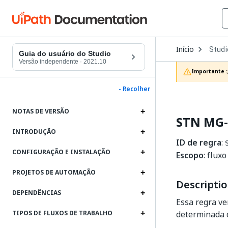
Open
Início
Studi
Dropd
Guia do usuário do Studio
to
Versão independente
·
2021.10
choos
Importante :
produc
- Recolher
NOTAS DE VERSÃO
STN MG-
INTRODUÇÃO
ID de regra
:
CONFIGURAÇÃO E INSTALAÇÃO
Escopo
: flux
PROJETOS DE AUTOMAÇÃO
Descripti
DEPENDÊNCIAS
Essa regra ve
determinada q
TIPOS DE FLUXOS DE TRABALHO