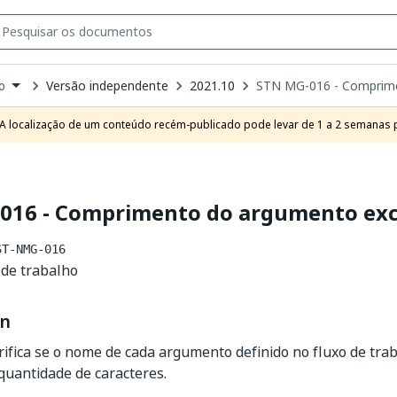
Versão independente
2021.10
STN MG-016 - Comprime
o
own
e
A localização de um conteúdo recém-publicado pode levar de 1 a 2 semanas pa
t
016 - Comprimento do argumento ex
ST-NMG-016
o de trabalho
on
rifica se o nome de cada argumento definido no fluxo de tr
uantidade de caracteres.