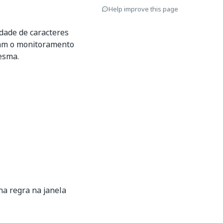
Help improve this page
dade de caracteres
ltam o monitoramento
esma.
na regra na janela