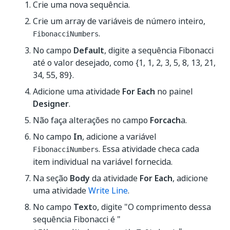
Crie uma nova sequência.
Crie um array de variáveis de número inteiro,
.
FibonacciNumbers
No campo
Default
, digite a sequência Fibonacci
até o valor desejado, como {1, 1, 2, 3, 5, 8, 13, 21,
34, 55, 89}.
Adicione uma atividade
For Each
no painel
Designer
.
Não faça alterações no campo
Forcach
a.
No campo
In
, adicione a variável
. Essa atividade checa cada
FibonacciNumbers
item individual na variável fornecida.
Na seção
Body
da atividade
For Each
, adicione
uma atividade
Write Line
.
No campo
Text
o, digite "O comprimento dessa
sequência Fibonacci é "