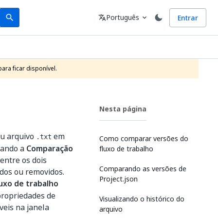
Search
Idioma
Português
Entrar
search
translate
expand_more
ra ficar disponível.
Nesta página
u arquivo
em
.txt
Como comparar versões do
usando a
Comparação
fluxo de trabalho
entre os dois
Comparando as versões de
ados ou removidos.
Project.json
uxo de trabalho
propriedades de
Visualizando o histórico do
veis na janela
arquivo