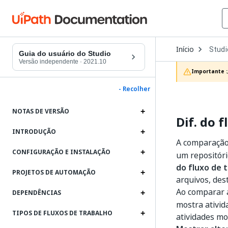
Open
Início
Studi
Dropd
Guia do usuário do Studio
to
Versão independente
·
2021.10
choos
Importante :
produc
- Recolher
NOTAS DE VERSÃO
Dif. do 
INTRODUÇÃO
A comparação 
CONFIGURAÇÃO E INSTALAÇÃO
um repositóri
do fluxo de 
PROJETOS DE AUTOMAÇÃO
arquivos, des
Ao comparar a
DEPENDÊNCIAS
mostra ativid
TIPOS DE FLUXOS DE TRABALHO
atividades mo