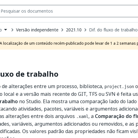
Versão independente
2021.10
Dif. do fluxo de trabalho
o
own
e
A localização de um conteúdo recém-publicado pode levar de 1 a 2 semanas pa
t
fluxo de trabalho
de alterações entre um processo, biblioteca,
o
project.json
o local e a versão mais recente do GIT, TFS ou SVN é feita 
trabalho
no Studio. Ela mostra uma comparação lado do lado 
tacando atividades, pacotes, variáveis e argumentos adicion
s alterações entre dois arquivos
, a
Comparação do fl
.xaml
ades, variáveis, argumentos adicionados ou removidos, e as 
dificadas. Os valores padrão das propriedades não ficam visí