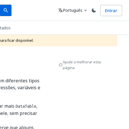
Search
Idioma
Português
Entrar
search
translate
expand_more
rtados
ra ficar disponível.
Ajude a melhorar esta
página
 diferentes tipos
essões, variáveis e
ar mais
,
DataTable
ele, sem precisar
erve que alguns