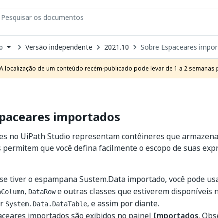
Versão independente
2021.10
Sobre Espaceares impo
o
own
e
A localização de um conteúdo recém-publicado pode levar de 1 a 2 semanas pa
t
spaceares importados
s no UiPath Studio representam contêineres que armazenam
s permitem que você defina facilmente o escopo de suas expr
 se tiver o espampana Sustem.Data importado, você pode us
,
e outras classes que estiverem disponíveis n
aColumn
DataRow
ar
, e assim por diante.
System.Data.DataTable
aceares importados são exibidos no painel
Importados
. Obs