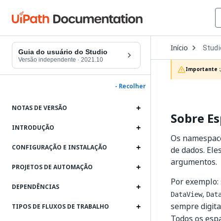
Open
Início
Studi
Dropd
Guia do usuário do Studio
to
Versão independente
·
2021.10
choos
Importante :
produc
- Recolher
NOTAS DE VERSÃO
Sobre E
INTRODUÇÃO
Os namespace
CONFIGURAÇÃO E INSTALAÇÃO
de dados. Ele
argumentos.
PROJETOS DE AUTOMAÇÃO
Por exemplo:
DEPENDÊNCIAS
,
DataView
Dat
sempre digit
TIPOS DE FLUXOS DE TRABALHO
Todos os esp