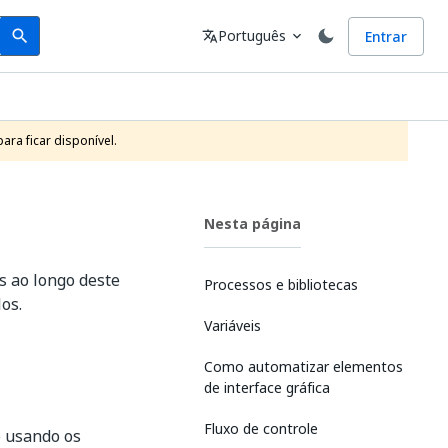
Search
Idioma
Português
Entrar
search
translate
expand_more
ra ficar disponível.
Nesta página
s ao longo deste
Processos e bibliotecas
os.
Variáveis
Como automatizar elementos
de interface gráfica
Fluxo de controle
o usando os