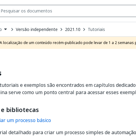
Versão independente
2021.10
Tutoriais
o
own
e
A localização de um conteúdo recém-publicado pode levar de 1 a 2 semanas pa
t
s
tutoriais e exemplos são encontrados em capítulos dedicado
gina serve como um ponto central para acessar esses exempl
e bibliotecas
iar um processo básico
rial detalhado para criar um processo simples de automaçã