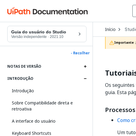
Open
Início
Studi
Dropd
Guia do usuário do Studio
to
Versão independente
·
2021.10
choos
Importante :
produc
- Recolher
NOTAS DE VERSÃO
Tutoriai
INTRODUÇÃO
Os seguintes 
Introdução
guia. Esta pá
Sobre Compatibilidade direta e
Processos 
retroativa
Como cr
A interface do usuário
Um tuto
Keyboard Shortcuts