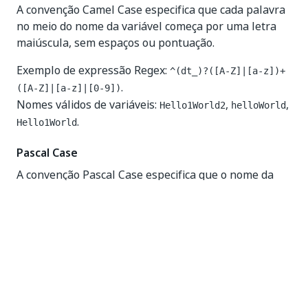
A convenção Camel Case especifica que cada palavra
no meio do nome da variável começa por uma letra
maiúscula, sem espaços ou pontuação.
Exemplo de expressão Regex:
^(dt_)?([A-Z]|[a-z])+
.
([A-Z]|[a-z]|[0-9])
Nomes válidos de variáveis:
,
,
Hello1World2
helloWorld
.
Hello1World
Pascal Case
A convenção Pascal Case especifica que o nome da
variável deve conter palavras com letras maiúsculas
concatenadas.
Exemplo de expressão Regex:
^(dt_)?([A-Z])+([A-Z]|
.
[a-z]|[0-9])
Nomes válidos:
,
,
.
Hello1World2
HelloWorld
Hello1World