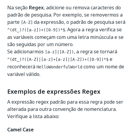
Na seção
Regex
, adicione ou remova caracteres do
padrão de pesquisa. Por exemplo, se removermos a
parte
da expressão, o padrão de pesquisa será
[A-Z]
. Agora a regra verifica se
^(dt_)?([a-z])+([0-9])*$
as variáveis começam com uma letra minúscula e se
são seguidas por um número.
Se adicionarmos
, a regra se tornará
[a-z]|[A-Z])
e
^(dt_)?([A-Z]|[a-z]+[a-z]|[A-Z])+([0-9])*$
reconhecerá
como um nome de
HelloWonderfulWorld
variável válido.
Exemplos de expressões Regex
A expressão regex padrão para essa regra pode ser
alterada para outra convenção de nomenclatura.
Verifique a lista abaixo:
Camel Case