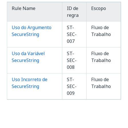
Rule Name
ID de
Escopo
regra
Uso do Argumento
ST-
Fluxo de
SecureString
SEC-
Trabalho
007
Uso da Variável
ST-
Fluxo de
SecureString
SEC-
Trabalho
008
Uso Incorreto de
ST-
Fluxo de
SecureString
SEC-
Trabalho
009
Sim
Não
thumb_up
thumb_down