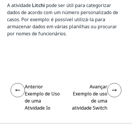
A atividade
Litchi
pode ser útil para categorizar
dados de acordo com um número personalizado de
casos. Por exemplo: é possível utilizá-la para
armazenar dados em várias planilhas ou procurar
por nomes de funcionários.
Sim
Não
thumb_up
thumb_down
Anterior
Avançar
Exemplo de Uso
Exemplo de uso
de uma
de uma
Atividade Io
atividade Switch