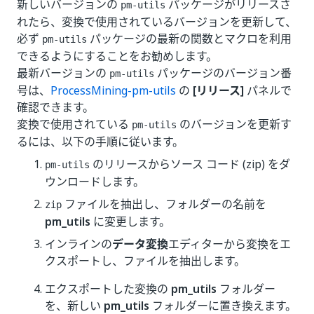
新しいバージョンの
パッケージがリリースさ
pm-utils
れたら、変換で使用されているバージョンを更新して、
必ず
パッケージの最新の関数とマクロを利用
pm-utils
できるようにすることをお勧めします。
最新バージョンの
パッケージのバージョン番
pm-utils
号は、
ProcessMining-pm-utils
の
[リリース]
パネルで
確認できます。
変換で使用されている
のバージョンを更新す
pm-utils
るには、以下の手順に従います。
のリリースからソース コード (zip) をダ
pm-utils
ウンロードします。
ファイルを抽出し、フォルダーの名前を
zip
pm_utils
に変更します。
インラインの
データ変換
エディターから変換をエ
クスポートし、ファイルを抽出します。
エクスポートした変換の
pm_utils
フォルダー
を、新しい
pm_utils
フォルダーに置き換えます。