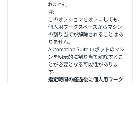
れません。
注:
このオプションをオフにしても、
個人用ワークスペースからマシン
の割り当てが解除されることはあ
りません。
Automation Suite ロボットのマシ
ンを明示的に割り当て解除するこ
とが必要となる可能性がありま
す。
指定時間の経過後に個人用ワーク
スペースの探索を自動停止:
-
Orchestrator の管理者は、設定し
た時間が経過すると個人用ワーク
スペースの探索を自動的に停止す
るよう指定するルールを適用でき
ます。
利用可能なオプションは、
[15
分]
、
[1 時間]
、
[1 日]
、および
[カス