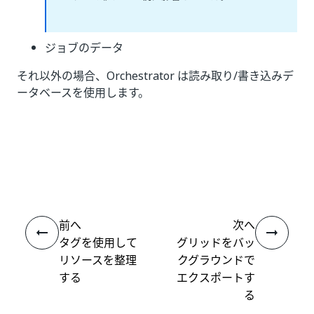
ジョブのデータ
それ以外の場合、Orchestrator は読み取り/書き込みデ
ータベースを使用します。
いい
はい
thumb_up
thumb_down
え
前へ
次へ
タグを使用して
グリッドをバッ
リソースを整理
クグラウンドで
する
エクスポートす
る