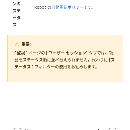
ンの
Robot の
自動更新ポリシー
です。
ステ
ータ
ス
重要:
[
監視
] ページの [
ユーザー セッション]
タブでは、項
目をステータス順に並べ替えられません。代わりに
[ス
テータス
] フィルターの使用をお勧めします。
いい
はい
thumb_up
thumb_down
え