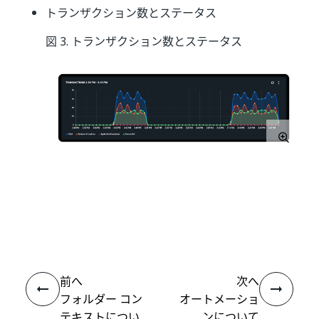
トランザクション数とステータス
図 3. トランザクション数とステータス
いい
はい
thumb_up
thumb_down
え
前へ
次へ
フォルダー コン
オートメーショ
テキストについ
ンについて