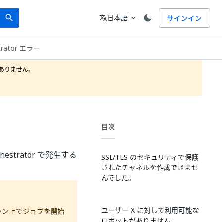
Search
言語
日本語
サインイン
search
translate
expand_more
rator エラー
りません。

目次
strator で発生する
SSL/TLS のセキュリティで保護
されたチャネルを作成できませ
んでした。
ユーザー X に対して利用可能な
マシン上でジョブを開始
ロボットがありません。