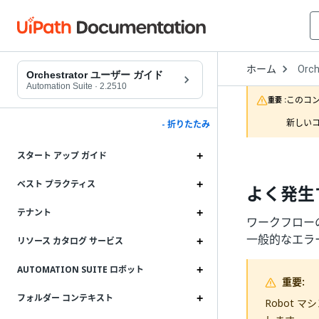
Open
ホーム
Orch
Drop
Orchestrator ユーザー ガイド
to
Automation Suite
·
2.2510
choo
このコ
重要 :
produ
新しいコ
- 折りたたみ
スタート アップ ガイド
ベスト プラクティス
よく発生する
テナント
ワークフローの実
一般的なエラ
リソース カタログ サービス
AUTOMATION SUITE ロボット
重要:
フォルダー コンテキスト
Robot 