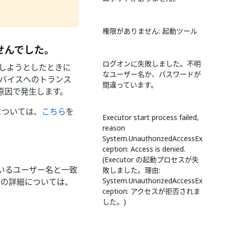
権限がありません: 起動ツール
ませんでした。
ログオンに失敗しました。不明
しようとしたときに
なユーザー名か、パスワードが
ないデバイスへのトランス
間違っています。
害が原因で発生します。
細については、
こちら
を
Executor start process failed,
reason
System.UnauthorizedAccessEx
ception: Access is denied.
(Executor の起動プロセスが失
いるユーザー名と一致
敗しました。理由:
System.UnauthorizedAccessEx
る方法の詳細については、
ception: アクセスが拒否されま
した。)