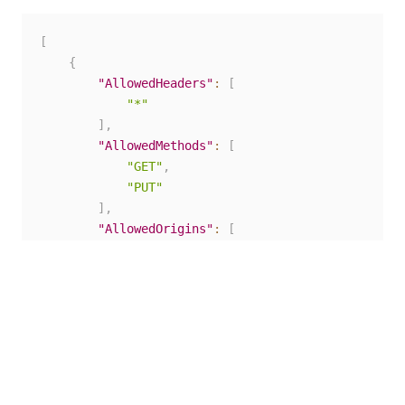
[
{
"AllowedHeaders"
:
[
"*"
]
,
"AllowedMethods"
:
[
"GET"
,
"PUT"
]
,
"AllowedOrigins"
:
[
"https://your.automationsuite.dns.name
]
,
"ExposeHeaders"
:
[
]
}
]
クロス オリジン リソース共有についての Amazon S3