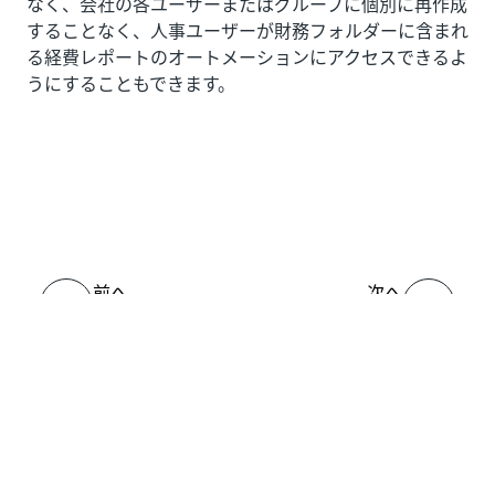
なく、会社の各ユーザーまたはグループに個別に再作成
することなく、人事ユーザーが財務フォルダーに含まれ
る経費レポートのオートメーションにアクセスできるよ
うにすることもできます。
いい
はい
thumb_up
thumb_down
え
前へ
次へ
Orchestrator の
大規模なデプロ
構成チェックリ
イを管理する
スト
接続