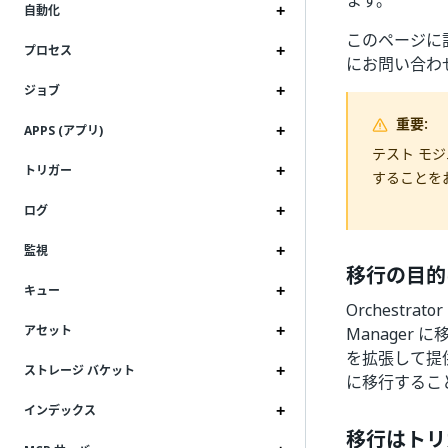
ます。
自動化
このページに記
プロセス
にお問い合わ
ジョブ
重要:
APPS (アプリ)
テスト モジュ
トリガー
することを
ログ
監視
移行の目的
キュー
Orchestra
アセット
Manager 
を拡張して提供さ
ストレージ バケット
に移行するこ
インデックス
移行はトリ