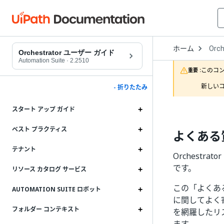
Open
ホーム
Orch
Drop
Orchestrator ユーザー ガイド
to
Automation Suite
·
2.2510
choo
このコ
重要 :
produ
新しいコ
- 折りたたみ
スタート アップ ガイド
ベスト プラクティス
よくある質
テナント
Orchestr
です。
リソース カタログ サービス
この「よくある質
AUTOMATION SUITE ロボット
に関してよく
フォルダー コンテキスト
を網羅したリ