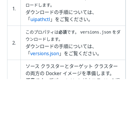
ロードします。
1.
ダウンロードの手順については、
「
uipathctl
」をご覧ください。
このプロパティは
必須
です。
をダ
versions.json
ウンロードします。
2.
ダウンロードの手順については、
「
versions.json
」をご覧ください。
ソース クラスターとターゲット クラスター
の両方の Docker イメージを準備します。
任意です。
デプロイメントがオフラインの場
3.
合、またはプライベート OCI レジストリを
使用している場合は、必要なイメージが利用
可能であることを確認してください。
ターゲット クラスターを準備します。
ファイルを作成します。
input.json
4.