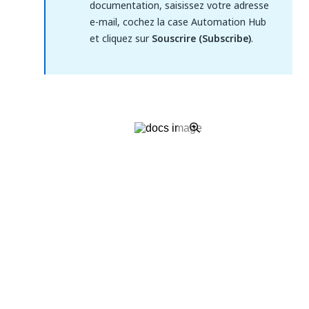
documentation, saisissez votre adresse
e-mail, cochez la case Automation Hub
et cliquez sur
Souscrire (Subscribe)
.
Oui
Non
thumb_up
thumb_down
Précédent
Suivant