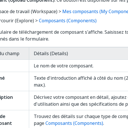
ant (Upload Component)
. Ce bouton est disponible sur les 
pace de travail (Workspace) >
Mes composants (My Compone
rcourir (Explore) >
Composants (Components)
laire de téléchargement de composant s'affiche. Saisissez to
nés dans le formulaire.
du champ
Détails (Details)
Le nom de votre composant.
mé
Texte d'introduction affiché à côté du nom (
max.).
iption
Décrivez votre composant en détail, ajoutez
d'utilisation ainsi que des spécifications de
 de
Trouvez des détails sur chaque type de com
osant
page
Composants (Components)
.