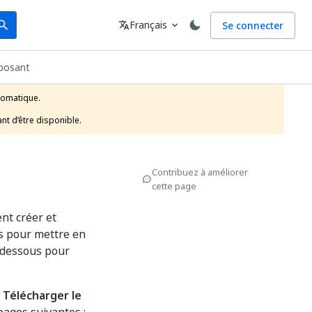
arch
Langue
Français
Se connecter
earch
translate
expand_more
posant
tomatique.

nt d’être disponible.
Contribuez à améliorer
cette page
nt créer et
és pour mettre en
i-dessous pour
n
Télécharger le