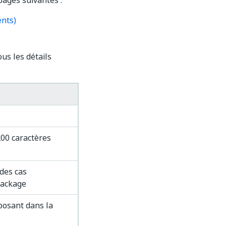
pages suivantes :
nts)
us les détails
200 caractères
 des cas
 package
posant dans la