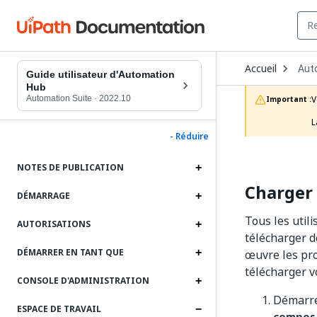
Ope
Accueil
Aut
Dro
Guide utilisateur d'Automation
to
Hub
choo
Automation Suite
·
2022.10
V
Important :
prod
L
- Réduire
NOTES DE PUBLICATION
Charger
DÉMARRAGE
Tous les util
AUTORISATIONS
télécharger d
DÉMARRER EN TANT QUE
œuvre les pro
télécharger v
CONSOLE D'ADMINISTRATION
Démarre
ESPACE DE TRAVAIL