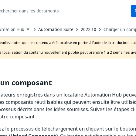
Se
s
n
Automation Suite
2022.10
Charger un com
omation Hub
pdown
se
euillez noter que ce contenu a été localisé en partie à l’aide de la traduction au
uct
a localisation du contenu nouvellement publié peut prendre 1 à 2 semaines ava
 un composant
isateurs enregistrés dans un locataire Automation Hub peuve
es composants réutilisables qui peuvent ensuite être utilis
cessus décrits dans les idées soumises. Suivez les étapes c
otre composant :
z le processus de téléchargement en cliquant sur le bouto