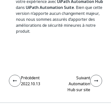
votre expérience avec
UiPath Automation Hub
dans
UiPath Automation Suite
. Bien que cette
version n’apporte aucun changement majeur,
nous nous sommes assurés d’apporter des
améliorations de sécurité mineures à notre
produit.
Oui
Non
thumb_up
thumb_down
Précédent
Suivant
2022.10.13
Automation
Hub sur site