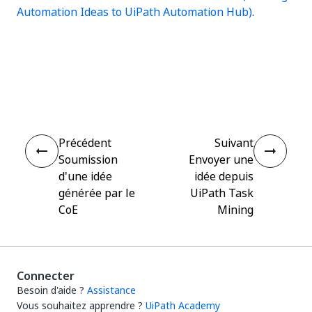
Automation Ideas to UiPath Automation Hub)
.
Oui
Non
thumb_up
thumb_down
Précédent
Suivant
Soumission
Envoyer une
d'une idée
idée depuis
générée par le
UiPath Task
CoE
Mining
Connecter
Besoin d'aide ?
Assistance
Vous souhaitez apprendre ?
UiPath Academy