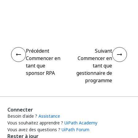
Oui
Non
thumb_up
thumb_down
Précédent
Suivant
Commencer en
Commencer en
tant que
tant que
sponsor RPA
gestionnaire de
programme
Connecter
Besoin d'aide ?
Assistance
Vous souhaitez apprendre ?
UiPath Academy
Vous avez des questions ?
UiPath Forum
Rester à jour