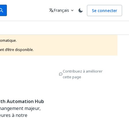
arch
Langue
Français
Se connecter
earch
translate
expand_more
tomatique.

nt d’être disponible.
Contribuez à améliorer
cette page
ath Automation Hub
 changement majeur,
eures à notre