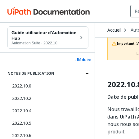
Ope
Accueil
Aut
Dro
Guide utilisateur d'Automation
to
Hub
choo
Automation Suite
·
2022.10
V
Important :
prod
L
- Réduire
NOTES DE PUBLICATION
2022.10.
2022.10.0
Date de publ
2022.10.2
Nous travail
2022.10.4
dans
UiPath 
2022.10.5
nous nous so
produit.
2022.10.6