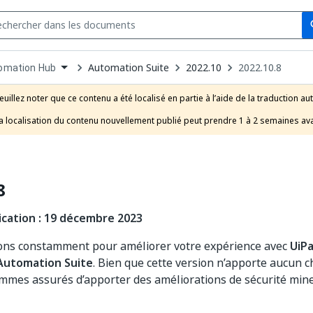
Se
s
n
Automation Suite
2022.10
2022.10.8
omation Hub
pdown
se
euillez noter que ce contenu a été localisé en partie à l’aide de la traduction au
uct
a localisation du contenu nouvellement publié peut prendre 1 à 2 semaines ava
8
ication : 19 décembre 2023
lons constamment pour améliorer votre expérience avec
UiP
Automation Suite
. Bien que cette version n’apporte aucun
mmes assurés d’apporter des améliorations de sécurité min