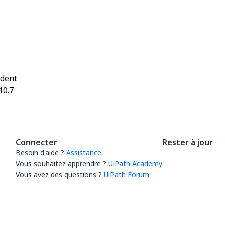
Oui
Non
thumb_up
thumb_down
édent
10.7
Connecter
Rester à jour
Besoin d'aide ?
Assistance
Vous souhaitez apprendre ?
UiPath Academy
Vous avez des questions ?
UiPath Forum