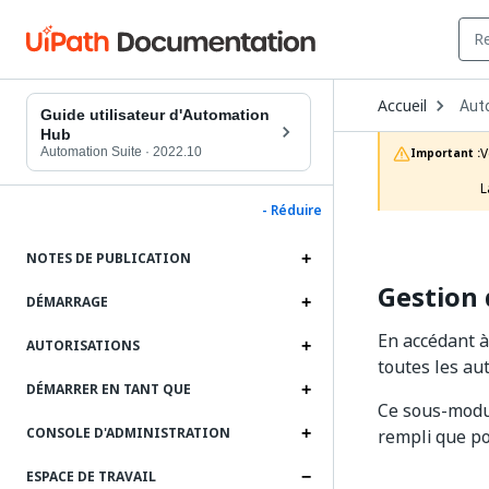
Ope
Accueil
Aut
Dro
Guide utilisateur d'Automation
to
Hub
choo
Automation Suite
·
2022.10
V
Important :
prod
L
- Réduire
NOTES DE PUBLICATION
Gestion
DÉMARRAGE
En accédant 
AUTORISATIONS
toutes les au
DÉMARRER EN TANT QUE
Ce sous-modul
CONSOLE D'ADMINISTRATION
rempli que po
ESPACE DE TRAVAIL