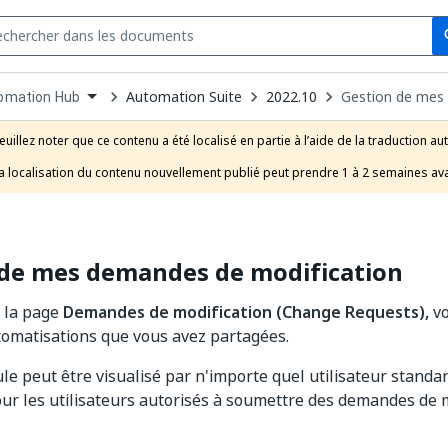
Se
s
n
Automation Suite
2022.10
Gestion de mes
omation Hub
pdown
se
euillez noter que ce contenu a été localisé en partie à l’aide de la traduction au
uct
a localisation du contenu nouvellement publié peut prendre 1 à 2 semaines ava
 de mes demandes de modification
à la page
Demandes de modification (Change Requests),
vo
tomatisations que vous avez partagées.
e peut être visualisé par n'importe quel utilisateur standard
ur les utilisateurs autorisés à soumettre des demandes de m