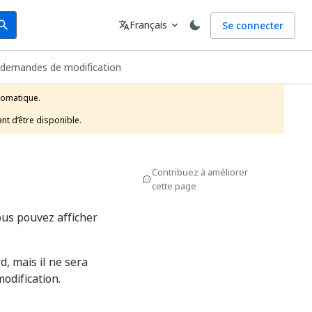
arch
Langue
Français
Se connecter
earch
translate
expand_more
 demandes de modification
tomatique.

nt d’être disponible.
Contribuez à améliorer
cette page
us pouvez afficher
, mais il ne sera
odification.