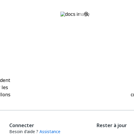
Oui
Non
thumb_up
thumb_down
édent
 les
llons
c
Connecter
Rester à jour
Besoin d'aide ?
Assistance