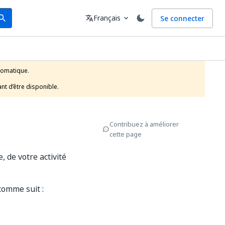
arch
Langue
Français
Se connecter
earch
translate
expand_more
tomatique.

nt d’être disponible.
Contribuez à améliorer
cette page
 de votre activité
 comme suit :