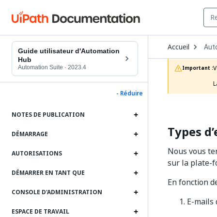
Ope
Accueil
Aut
Dro
Guide utilisateur d'Automation
to
Hub
choo
Automation Suite
·
2023.4
V
Important :
prod
L
- Réduire
NOTES DE PUBLICATION
Types d’
DÉMARRAGE
Nous vous ten
AUTORISATIONS
sur la plate-
DÉMARRER EN TANT QUE
En fonction de
CONSOLE D'ADMINISTRATION
E-mails 
ESPACE DE TRAVAIL