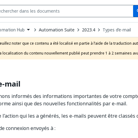
Se
s
n
Automation Suite
2023.4
Types d’e-mail
omation Hub
pdown
se
euillez noter que ce contenu a été localisé en partie à l’aide de la traduction au
uct
a localisation du contenu nouvellement publié peut prendre 1 à 2 semaines ava
e-mail
ons informés des informations importantes de votre compte,
forme ainsi que des nouvelles fonctionnalités par e-mail.
 l’action qui les a générés, les e-mails peuvent être classés
de connexion envoyés à :