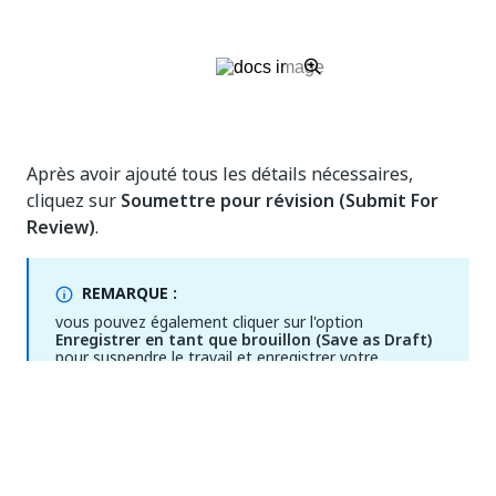
Après avoir ajouté tous les détails nécessaires,
cliquez sur
Soumettre pour révision (Submit For
Review)
.
REMARQUE :
vous pouvez également cliquer sur l'option
Enregistrer en tant que brouillon (Save as Draft)
pour suspendre le travail et enregistrer votre
progression sans soumettre votre idée pour révision.
Pour reprendre le travail sur l'idée concernée,
accédez à Espace de travail (Workspace) > Mes idées
(My Ideas).