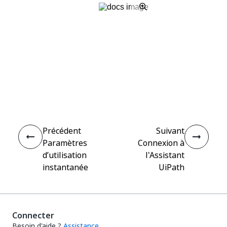
Oui
Non
thumb_up
thumb_down
Précédent
Suivant
Paramètres
Connexion à
d’utilisation
l'Assistant
instantanée
UiPath
Connecter
Besoin d'aide ?
Assistance