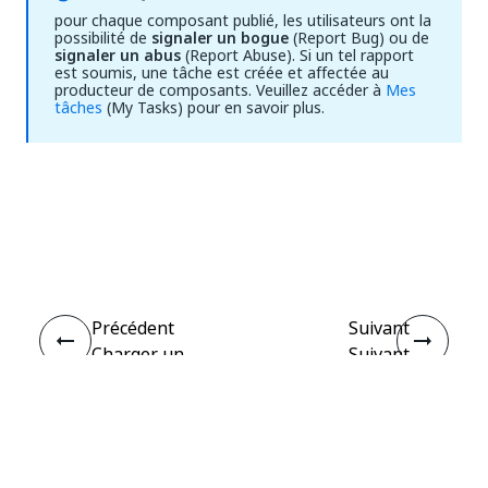
pour chaque composant publié, les utilisateurs ont la
possibilité de
signaler un bogue
(Report Bug) ou de
signaler un abus
(Report Abuse). Si un tel rapport
est soumis, une tâche est créée et affectée au
producteur de composants. Veuillez accéder à
Mes
tâches
(My Tasks) pour en savoir plus.
Oui
Non
thumb_up
thumb_down
Précédent
Suivant
Charger un
Suivant
composant
Connecter